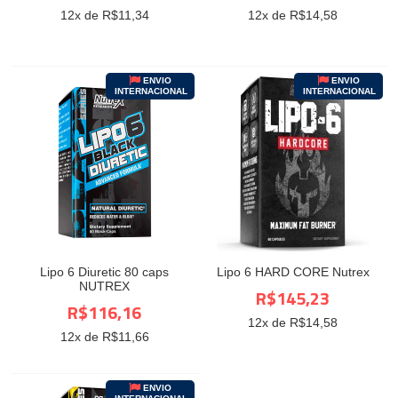
12
x de R$
11,34
12
x de R$
14,58
ENVIO
ENVIO
INTERNACIONAL
INTERNACIONAL
Lipo 6 Diuretic 80 caps
Lipo 6 HARD CORE Nutrex
NUTREX
R$145,23
R$116,16
12
x de R$
14,58
12
x de R$
11,66
ENVIO