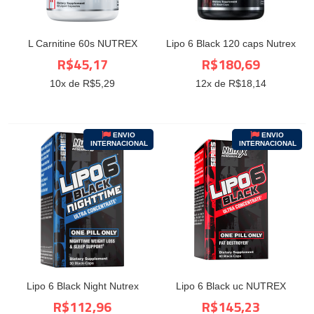
L Carnitine 60s NUTREX
Lipo 6 Black 120 caps Nutrex
R$45,17
R$180,69
10
x de R$
5,29
12
x de R$
18,14
ENVIO
ENVIO
INTERNACIONAL
INTERNACIONAL
Lipo 6 Black Night Nutrex
Lipo 6 Black uc NUTREX
R$112,96
R$145,23