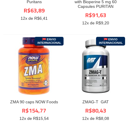
Puritans
with Bioperine 5 mg 60
Capsules PURITAN
R$63,89
R$91,63
12
x de R$
6,41
12
x de R$
9,20
ENVIO
ENVIO
INTERNACIONAL
INTERNACIONAL
ZMA 90 caps NOW Foods
ZMAG-T GAT
R$154,77
R$80,43
12
x de R$
15,54
12
x de R$
8,08