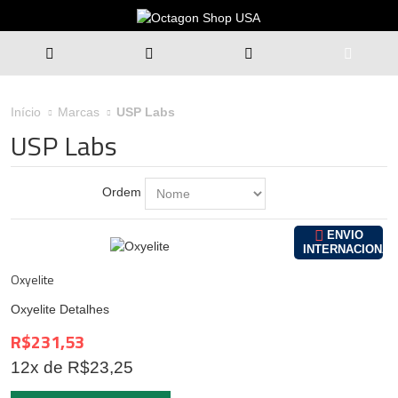
USP Labs
Início
Marcas
USP Labs
Ordem
ENVIO
INTERNACIONAL
Oxyelite
Oxyelite
Detalhes
R$231,53
12
x de R$
23,25